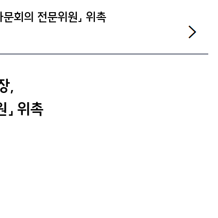
자문회의 전문위원」 위촉
장,
」 위촉