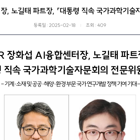
터장, 노길태 파트장, 「대통령 직속 국가과학기술
등록일 :
2025-02-18
조회 :
409
R 장화섭 AI융합센터장, 노길태 파트
령 직속 국가과학기술자문회의 전문위원
-
기계·소재 및 공공·해양·환경 부문 국가 연구개발 정책 기여 기대
-