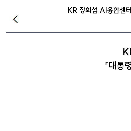
KR 장화섭 AI융합센
K
「대통