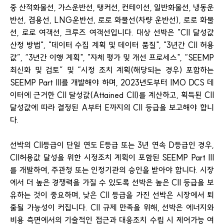
중 산적화물선, 가스운반선, 탱커선, 컨테이선, 일반화물선, 냉동운
반선, 겸용선, LNG운반선, 로로 화물선(차량 운반선), 로로 화물
선, 로로 여객선, 크루즈 여객선입니다. 대상 선박은 "CII 달성값
산정 방법", "데이터 수집 계획 및 데이터 품질", "3년간 CII 허용
값”, “3년간 이행 계획", "자체 평가 및 개선 프로세스", “SEEMP
최신화 및 검토” 및 “시정 조치 계획(해당되는 경우) 포함하는
SEEMP Part III를 개발해야 하며, 2023년도부터 IMO DCS 데
이터에 근거한 CII 달성값(Attained CII)를 계산하고, 획득된 CII
달성값에 따라 결정된 A부터 E까지의 CII 등급을 보고해야 합니
다.
선박의 CII등급이 단일 연도 E등급 또는 3년 연속 D등급인 경우,
CII허용값 달성을 위한 시정조치 계획이 포함된 SEEMP Part III
를 개발하여, 주관청 또는 인정기관의 승인을 받아야 합니다. 시장
에서 더 높은 경쟁력을 가질 수 있도록 선박은 높은 CII 등급을 보
유하는 것이 중요하며, 낮은 CII 등급을 가진 선박은 시장에서 퇴
출될 가능성이 커집니다. CII 규제 만족을 위해, 선박은 에너지와
비용 측면에서의 기술적인 접근과 대응조치 수립 시 제어가능 여