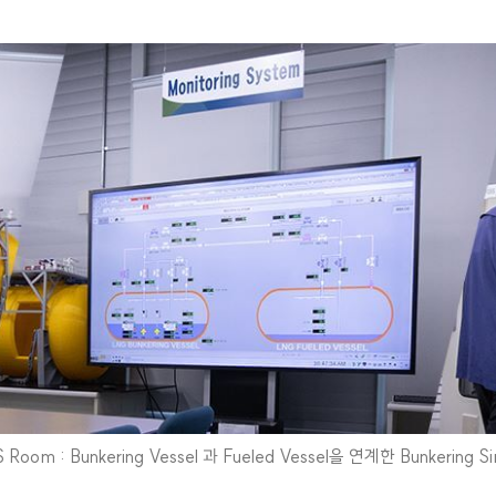
 Room : Bunkering Vessel 과 Fueled Vessel을 연계한 Bunkering Si