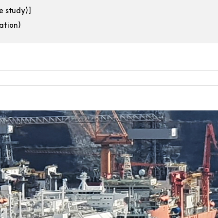
 study)]
tion)